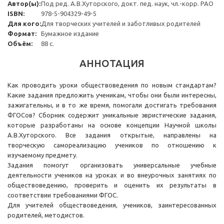
Автор(ы):
Под ред. А.В.Хуторского, докт. пед. наук, чл.-корр. РАО
ISBN:
978-5-904329-49-5
Для кого:
Для творческих учителей и заботливых родителей
Формат:
Бумажное издание
Объём:
88 с.
АННОТАЦИЯ
Как проводить уроки обществоведения по новым стандартам?
Какие задания предложить ученикам, чтобы они были интересны,
зажигательны, и в то же время, помогали достигать требования
ФГОСов? Сборник содержит уникальные эвристические задания,
которые разработаны на основе концепции Научной школы
А.В.Хуторского. Все задания открытые, направлены на
творческую самореализацию учеников по отношению к
изучаемому предмету.
Задания помогут организовать универсальные учебные
деятельности учеников на уроках и во внеурочных занятиях по
обществоведению, проверить и оценить их результаты в
соответствии требованиями ФГОС.
Для учителей обществоведения, учеников, заинтересованных
родителей, методистов.