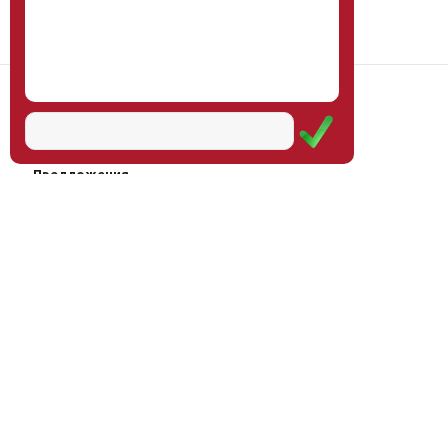
Наш институт
Научная школа
Мероприятия
Услуги
Предложения
Магазин
Журнал
© Институт образования
Оплата через
человека, 2011—2026
платёжные
системы
Москва, ул.Тверская, д.9, стр.7,
офис 111
Email:
info@eidos-institute.ru
Тел.: +7(495) 768-55-54
Мы в социальных сетях: