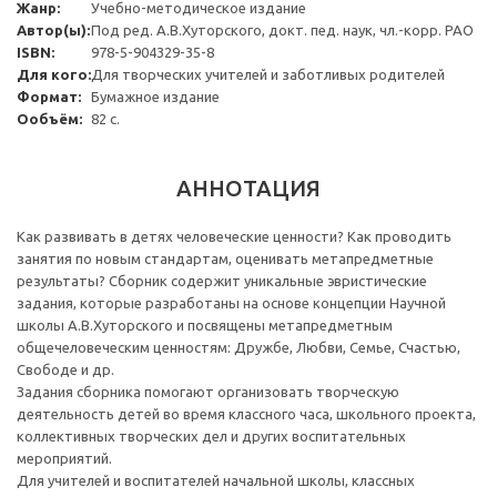
Жанр:
Учебно-методическое издание
Автор(ы):
Под ред. А.В.Хуторского, докт. пед. наук, чл.-корр. РАО
ISBN:
978-5-904329-35-8
Для кого:
Для творческих учителей и заботливых родителей
Формат:
Бумажное издание
Ообъём:
82 с.
АННОТАЦИЯ
Как развивать в детях человеческие ценности? Как проводить
занятия по новым стандартам, оценивать метапредметные
результаты? Сборник содержит уникальные эвристические
задания, которые разработаны на основе концепции Научной
школы А.В.Хуторского и посвящены метапредметным
общечеловеческим ценностям: Дружбе, Любви, Семье, Счастью,
Свободе и др.
Задания сборника помогают организовать творческую
деятельность детей во время классного часа, школьного проекта,
коллективных творческих дел и других воспитательных
мероприятий.
Для учителей и воспитателей начальной школы, классных