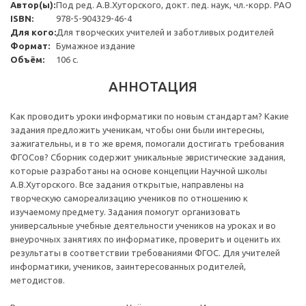
Автор(ы):
Под ред. А.В.Хуторского, докт. пед. наук, чл.-корр. РАО
ISBN:
978-5-904329-46-4
Для кого:
Для творческих учителей и заботливых родителей
Формат:
Бумажное издание
Объём:
106 с.
АННОТАЦИЯ
Как проводить уроки информатики по новым стандартам? Какие
задания предложить ученикам, чтобы они были интересны,
зажигательны, и в то же время, помогали достигать требования
ФГОСов? Сборник содержит уникальные эвристические задания,
которые разработаны на основе концепции Научной школы
А.В.Хуторского. Все задания открытые, направлены на
творческую самореализацию учеников по отношению к
изучаемому предмету. Задания помогут организовать
универсальные учебные деятельности учеников на уроках и во
внеурочных занятиях по информатике, проверить и оценить их
результаты в соответствии требованиями ФГОС. Для учителей
информатики, учеников, заинтересованных родителей,
методистов.