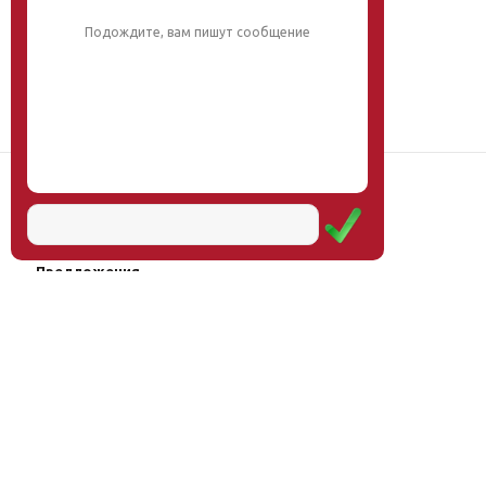
Подождите, вам пишут сообщение
Наш институт
Научная школа
Мероприятия
Услуги
Предложения
Магазин
Журнал
© Институт образования
Оплата через
человека, 2011—2026
платёжные
системы
Москва, ул.Тверская, д.9, стр.7,
офис 111
Email:
info@eidos-institute.ru
Тел.: +7(495) 768-55-54