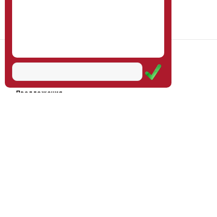
Наш институт
Научная школа
Мероприятия
Услуги
Предложения
Магазин
Журнал
© Институт образования
Оплата через
человека, 2011—2026
платёжные
системы
Москва, ул.Тверская, д.9, стр.7,
офис 111
Email:
info@eidos-institute.ru
Тел.: +7(495) 768-55-54
Мы в социальных сетях: