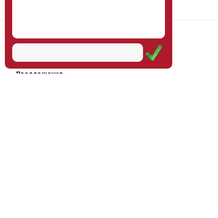
Наш институт
Научная школа
Мероприятия
Услуги
Предложения
Магазин
Журнал
© Институт образования
Оплата через
человека, 2011—2026
платёжные
системы
Москва, ул.Тверская, д.9, стр.7,
офис 111
Email:
info@eidos-institute.ru
Тел.: +7(495) 768-55-54
Мы в социальных сетях: