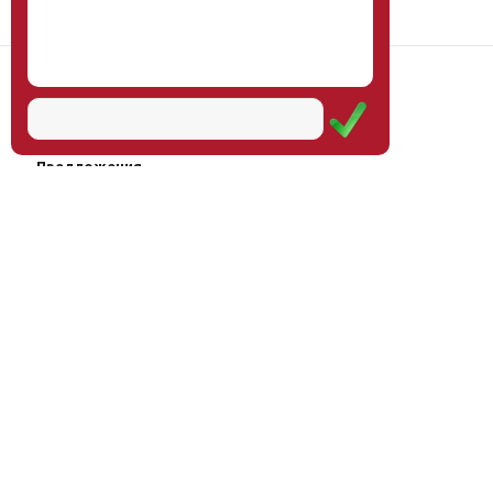
Наш институт
Научная школа
Мероприятия
Услуги
Предложения
Магазин
Журнал
© Институт образования
Оплата через
человека, 2011—2026
платёжные
системы
Москва, ул.Тверская, д.9, стр.7,
офис 111
Email:
info@eidos-institute.ru
Тел.: +7(495) 768-55-54
Мы в социальных сетях: