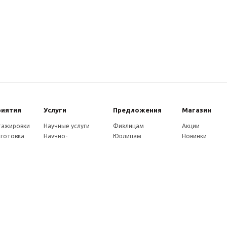
риятия
Услуги
Предложения
Магазин
стажировки
Научные услуги
Физлицам
Акции
готовка
Научно-
Юрлицам
Новинки
ры
методические
Партнерам
Каталог
ы
услуги
Как оплатить
eнции
Экспертные услуги
Доставка
совет
Консультации
ады
Издательские услуги
ы
Рекламные услуги
ние
Удостоверения
Почтовые услуги