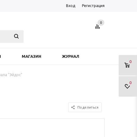
Вход
Регистрация
0
Я
МАГАЗИН
ЖУРНАЛ
0
нала "Эйдос"
0
Поделиться