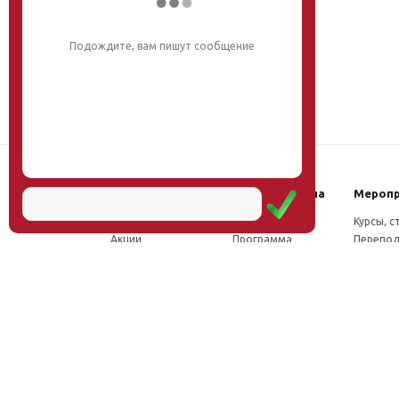
Напишите, что вас интересует, и мы вам
обязательно поможем.
Наш институт
Научная школа
Мероп
Новости
Концепция
Курсы, 
Акции
Программа
Перепод
Миссия
Доктрина
Семина
Директор
Исследования
Проект
Учёный совет
Инновации
Конфер
Лаборатории
Труды
Учёный 
ФПК
Соцсети, отзывы
Олимпи
Проекты
Положение о
Конкурс
Издательство
Научной школе
Расписа
Вакансии
Как стать