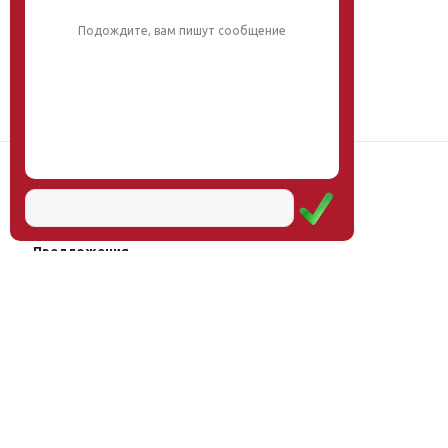
Подождите, вам пишут сообщение
Наш институт
Научная школа
Мероприятия
Услуги
Предложения
Магазин
Журнал
© Институт образования
Оплата через
человека, 2011—2026
платёжные
системы
Москва, ул.Тверская, д.9, стр.7,
офис 111
Email:
info@eidos-institute.ru
Тел.: +7(495) 768-55-54