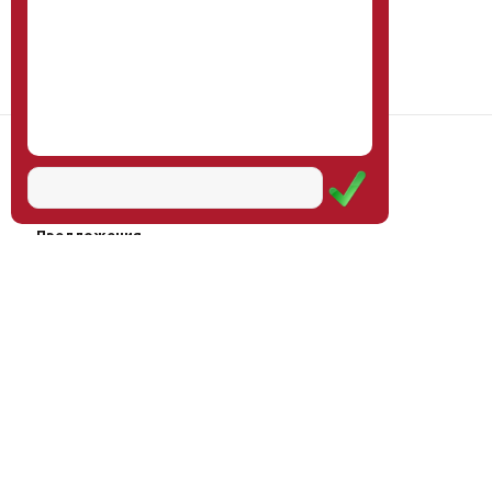
Наш институт
Научная школа
Мероприятия
Услуги
Предложения
Магазин
Журнал
© Институт образования
Оплата через
человека, 2011—2026
платёжные
системы
Москва, ул.Тверская, д.9, стр.7,
офис 111
Email:
info@eidos-institute.ru
Тел.: +7(495) 768-55-54
Мы в социальных сетях: