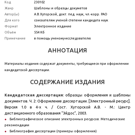
Код
230102
Жанр
Шаблоны и образцы докуметов
Автор(ы)
А.В.Хуторской, докт. пед. наук, чл.-корр. РАО
Для кого
соискателям ученой степени кандидата наук
Формат
Электронное издание
Объём
554 Кб
Примечание
в помощь ученому-исследователю
АННОТАЦИЯ
Материалы издания содержат документы, требующиеся при оформлении
кандидатской диссертации.
СОДЕРЖАНИЕ ИЗДАНИЯ
Кандидатская диссертация
: образцы оформления и шаблоны
документов. Ч. 2: Оформление диссертации. [Электронный ресурс].
Версия 1.0 в 4-х ч. / Сост. Хуторской А.В. - М.: Центр
дистанционного образования "Эйдос", 2003.
Библиографическое описание электронных ресурсов. Методические
рекомендации
Библиография диссертации (примеры оформления)