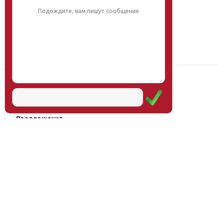
Наш институт
Научная школа
Мероприятия
Услуги
Предложения
Магазин
Журнал
© Институт образования
Оплата через
человека, 2011—2026
платёжные
системы
Москва, ул.Тверская, д.9, стр.7,
офис 111
Email:
info@eidos-institute.ru
Тел.: +7(495) 768-55-54