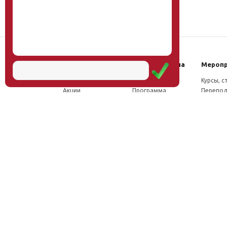
Наш институт
Научная школа
Мероп
Новости
Концепция
Курсы, 
Акции
Программа
Перепод
Миссия
Доктрина
Семина
Директор
Исследования
Проект
Учёный совет
Инновации
Конфер
Лаборатории
Труды
Учёный 
ФПК
Соцсети, отзывы
Олимпи
Проекты
Положение о
Конкурс
Издательство
Научной школе
Расписа
Вакансии
Как стать
Документы
участником
Фотогалерея
Видео
Аудио
Рассылка