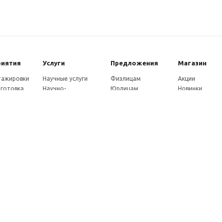
риятия
Услуги
Предложения
Магазин
стажировки
Научные услуги
Физлицам
Акции
готовка
Научно-
Юрлицам
Новинки
ры
методические
Партнерам
Каталог
ы
услуги
Как оплатить
eнции
Экспертные услуги
Доставка
совет
Консультации
ады
Издательские услуги
ы
Рекламные услуги
ние
Удостоверения
Почтовые услуги
Франшиза
Как заказать услуги