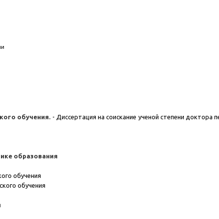
ли
кого обучения.
- Диссертация на соискание ученой степени доктора пе
ктике образования
кого обучения
ского обучения
я