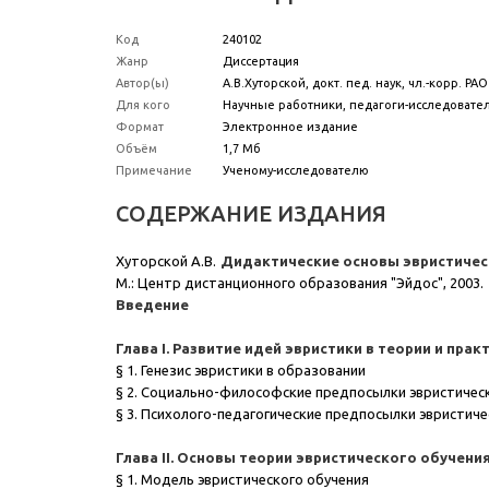
Код
240102
Жанр
Диссертация
Автор(ы)
А.В.Хуторской, докт. пед. наук, чл.-корр. РАО
Для кого
Научные работники, педагоги-исследовате
Формат
Электронное издание
Объём
1,7 Мб
Примечание
Ученому-исследователю
СОДЕРЖАНИЕ ИЗДАНИЯ
Хуторской А.В.
Дидактические основы эвристичес
М.: Центр дистанционного образования "Эйдос", 2003.
Введение
Глава I. Развитие идей эвристики в теории и пра
§ 1. Генезис эвристики в образовании
§ 2. Социально-философские предпосылки эвристичес
§ 3. Психолого-педагогические предпосылки эвристиче
Глава II. Основы теории эвристического обучени
§ 1. Модель эвристического обучения