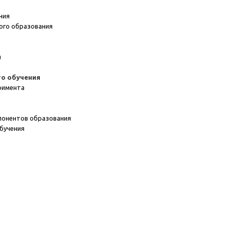
ения
кого образования
я
ого обучения
еримента
мпонентов образования
обучения