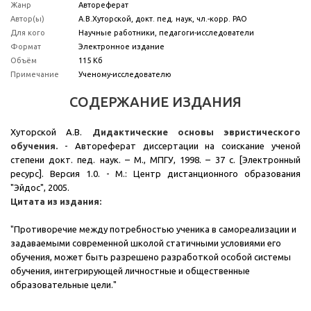
Жанр
Автореферат
Автор(ы)
А.В.Хуторской, докт. пед. наук, чл.-корр. РАО
Для кого
Научные работники, педагоги-исследователи
Формат
Электронное издание
Объём
115 Кб
Примечание
Ученому-исследователю
СОДЕРЖАНИЕ ИЗДАНИЯ
Хуторской А.В.
Дидактические основы эвристического
обучения.
- Автореферат диссертации на соискание ученой
степени докт. пед. наук. – М., МПГУ, 1998. – 37 с. [Электронный
ресурс]. Версия 1.0. - М.: Центр дистанционного образования
"Эйдос", 2005.
Цитата из издания:
"Противоречие между потребностью ученика в самореализации и
задаваемыми современной школой статичными условиями его
обучения, может быть разрешено разработкой особой системы
обучения, интегрирующей личностные и общественные
образовательные цели."