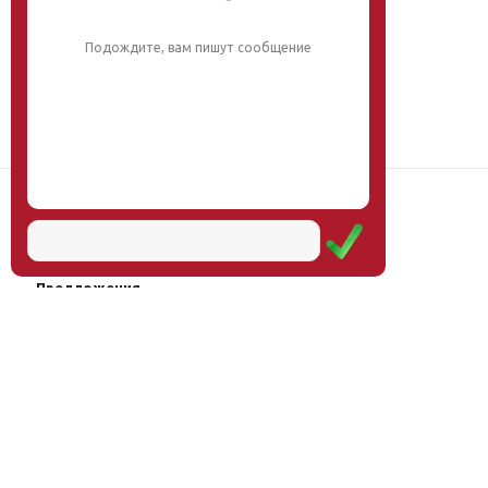
Подождите, вам пишут сообщение
Наш институт
Научная школа
Мероприятия
Услуги
Предложения
Магазин
Журнал
© Институт образования
Оплата через
человека, 2011—2026
платёжные
системы
Москва, ул.Тверская, д.9, стр.7,
офис 111
Email:
info@eidos-institute.ru