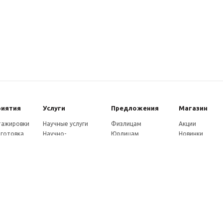
риятия
Услуги
Предложения
Магазин
стажировки
Научные услуги
Физлицам
Акции
готовка
Научно-
Юрлицам
Новинки
ры
методические
Партнерам
Каталог
ы
услуги
Как оплатить
eнции
Экспертные услуги
Доставка
совет
Консультации
ады
Издательские услуги
ы
Рекламные услуги
ние
Удостоверения
Почтовые услуги