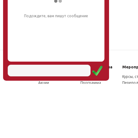
Подождите, вам пишут сообщение
Наш институт
Научная школа
Мероп
Новости
Концепция
Курсы, 
Акции
Программа
Перепод
Миссия
Доктрина
Семина
Директор
Исследования
Проект
Учёный совет
Инновации
Конфер
Лаборатории
Труды
Учёный 
ФПК
Соцсети, отзывы
Олимпи
Проекты
Положение о
Конкурс
Издательство
Научной школе
Расписа
Вакансии
Как стать