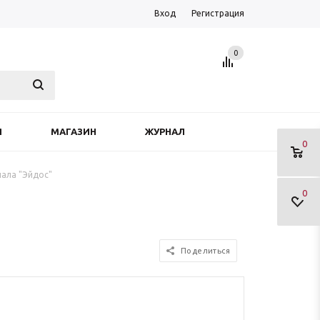
Вход
Регистрация
0
Я
МАГАЗИН
ЖУРНАЛ
0
нала "Эйдос"
0
Поделиться