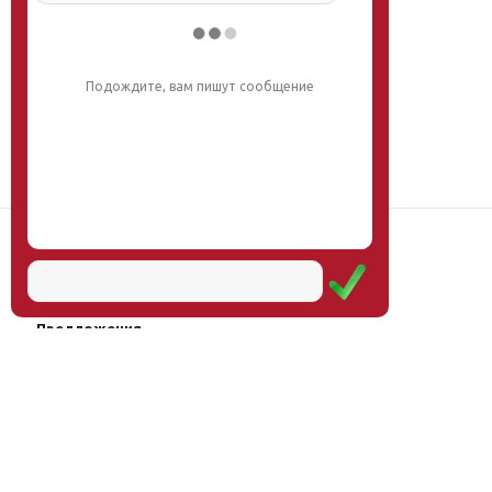
Подождите, вам пишут сообщение
Наш институт
Научная школа
Мероприятия
Услуги
Предложения
Магазин
Журнал
© Институт образования
Оплата через
человека, 2011—2026
платёжные
системы
Москва, ул.Тверская, д.9, стр.7,