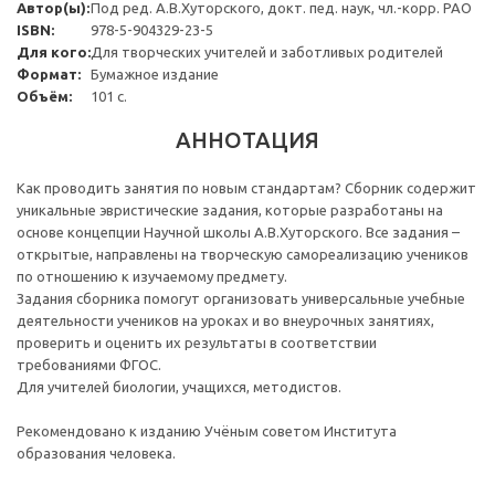
Автор(ы):
Под ред. А.В.Хуторского, докт. пед. наук, чл.-корр. РАО
ISBN:
978-5-904329-23-5
Для кого:
Для творческих учителей и заботливых родителей
Формат:
Бумажное издание
Объём:
101 с.
АННОТАЦИЯ
Как проводить занятия по новым стандартам? Сборник содержит
уникальные эвристические задания, которые разработаны на
основе концепции Научной школы А.В.Хуторского. Все задания –
открытые, направлены на творческую самореализацию учеников
по отношению к изучаемому предмету.
Задания сборника помогут организовать универсальные учебные
деятельности учеников на уроках и во внеурочных занятиях,
проверить и оценить их результаты в соответствии
требованиями ФГОС.
Для учителей биологии, учащихся, методистов.
Рекомендовано к изданию Учёным советом Института
образования человека.