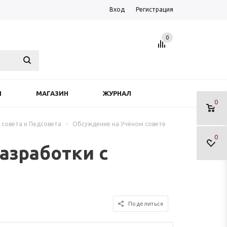
Вход
Регистрация
0
Я
МАГАЗИН
ЖУРНАЛ
0
 совета и Педсовета
-
Обсуждение на Учёном совете
0
азработки с
Поделиться