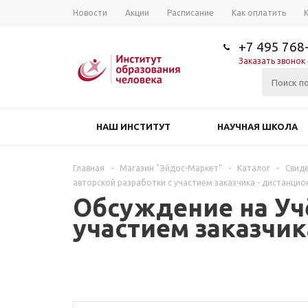
Новости
Акции
Расписание
Как оплатить
+7 495 768
Заказать звонок
НАШ ИНСТИТУТ
НАУЧНАЯ ШКОЛА
Главная
-
Магазин "Эйдос-Маркет"
-
Каталог
-
Свиде
авторской разработки с участием заказчика - дистанцио
Обсуждение на Учё
участием заказчик