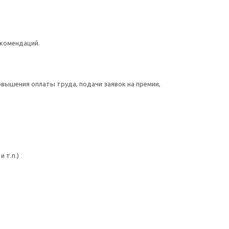
екомендаций.
овышения оплаты труда, подачи заявок на премии,
 т.п.)