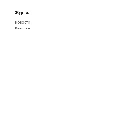
Журнал
Новости
Выпуски
Услуги журнала
Авторам
Оплата через
платёжные