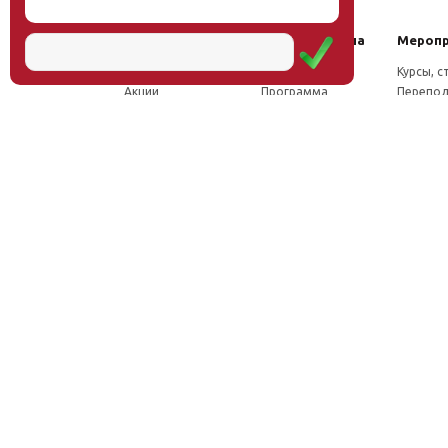
Наш институт
Научная школа
Мероп
Новости
Концепция
Курсы, 
Акции
Программа
Перепод
Миссия
Доктрина
Семина
Директор
Исследования
Проект
Учёный совет
Инновации
Конфер
Лаборатории
Труды
Учёный 
ФПК
Соцсети, отзывы
Олимпи
Проекты
Положение о
Конкурс
Издательство
Научной школе
Расписа
Вакансии
Как стать
Документы
участником
Фотогалерея
Видео
Аудио
Рассылка
Контакты
© Институт образования человека, 2011—2026
Москва, ул.Тверская, д.9, стр.7, офис 111