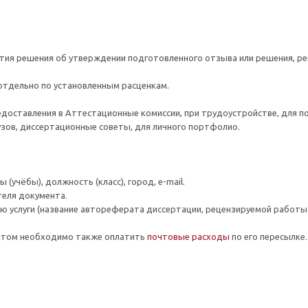
ятия решения об утверждении подготовленного отзыва или решения, р
 отдельно по установленным расценкам.
едоставления в Аттестационные комиссии, при трудоустройстве, для п
вузов, диссертационные советы, для личного портфолио.
(учёбы), должность (класс), город, e-mail.
теля документа.
ю услуги (название автореферата диссертации, рецензируемой работы и
ентом необходимо также оплатить
почтовые расходы
по его пересылке.