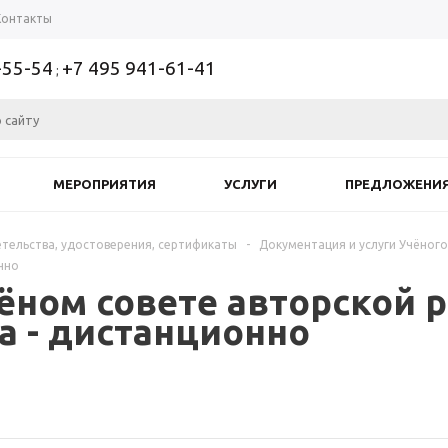
Контакты
-55-54
+7 495 941-61-41
;
МЕРОПРИЯТИЯ
УСЛУГИ
ПРЕДЛОЖЕНИ
тельства, удостоверения, сертификаты
-
Документация и услуги Учёного
нно
ном совете авторской р
а - дистанционно