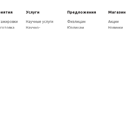
риятия
Услуги
Предложения
Магазин
стажировки
Научные услуги
Физлицам
Акции
готовка
Научно-
Юрлицам
Новинки
ры
методические
Партнерам
Каталог
ы
услуги
Как оплатить
eнции
Экспертные услуги
Доставка
совет
Консультации
ады
Издательские услуги
ы
Рекламные услуги
ние
Удостоверения
Почтовые услуги
Франшиза
Как заказать услуги
Мы в социальных сетях: