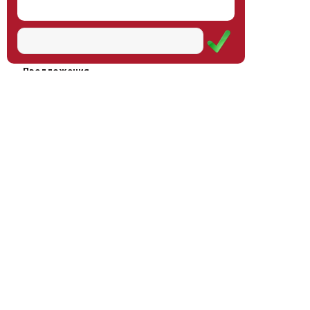
Наш институт
Научная школа
Мероприятия
Услуги
Предложения
Магазин
Журнал
© Институт образования
Оплата через
человека, 2011—2026
платёжные
системы
Москва, ул.Тверская, д.9, стр.7,
офис 111
Email:
info@eidos-institute.ru
Тел.: +7(495) 768-55-54
Мы в социальных сетях: