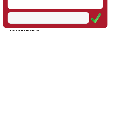
Наш институт
Научная школа
Мероприятия
Услуги
Предложения
Магазин
Журнал
© Институт образования
Оплата через
человека, 2011—2026
платёжные
системы
Москва, ул.Тверская, д.9, стр.7,
офис 111
Email:
info@eidos-institute.ru
Тел.: +7(495) 768-55-54
Мы в социальных сетях: