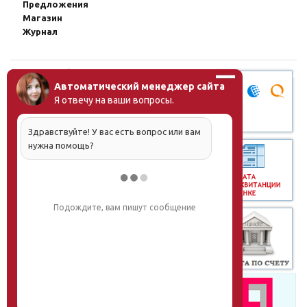
Предложения
Магазин
Журнал
© Институт образования
Оплата через плат
человека, 2011—2026
Автоматический менеджер сайта
Москва, ул.Тверская, д.9, стр.7,
Я отвечу на ваши вопросы.
офис 111
Email:
info@eidos-institute.ru
Здравствуйте! У вас есть вопрос или вам
Тел.: +7(495) 768-55-54
нужна помощь?
Мы в социальных сетях:
Подождите, вам пишут сообщение