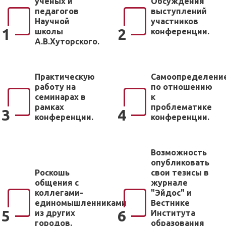
учёных и
Обсуждения
педагогов
выступлений
Научной
участников
1
2
школы
конференции.
А.В.Хуторского.
Практическую
Самоопределени
работу на
по отношению
семинарах в
к
рамках
проблематике
3
4
конференции.
конференции.
Возможность
опубликовать
Роскошь
свои тезисы в
общения с
журнале
коллегами-
"Эйдос" и
единомышленниками
Вестнике
5
6
из других
Института
городов.
образования