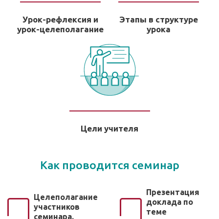
Урок-рефлексия и
Этапы в структуре
урок-целеполагание
урока
Цели учителя
Как проводится семинар
Презентация
Целеполагание
доклада по
участников
теме
семинара.