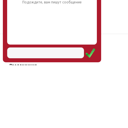
Подождите, вам пишут сообщение
Наш институт
Научная школа
Мероприятия
Услуги
Предложения
Магазин
Журнал
© Институт образования
Оплата через
человека, 2011—2026
платёжные
системы
Москва, ул.Тверская, д.9, стр.7,
офис 111
Email:
info@eidos-institute.ru
Тел.: +7(495) 768-55-54
Мы в социальных сетях: