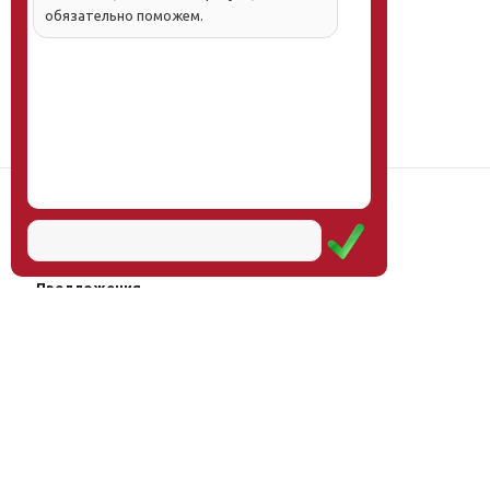
обязательно поможем.
Наш институт
Научная школа
Мероприятия
Услуги
Предложения
Магазин
Журнал
© Институт образования
Оплата через
человека, 2011—2026
платёжные
системы
Москва, ул.Тверская, д.9, стр.7,
офис 111
Email:
info@eidos-institute.ru