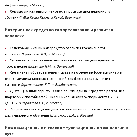
Андрей Лоргус, г.Москва)
Хорошо ли изменился человек в процессе дистанционного
обучения?
(Тон Куанг Кыонг, г.Ханой, Вьетнам)
Интернет как средство самореализации и развития
человека
Телекоммуникации как средство развития креативности
человека
(Хуторской А.В., г. Москва)
Субъектное становление человека в телекоммуникационном
пространстве
(Борытко Н.М., г. Волгоград)
Креативная образовательная среда на основе информационных и
телекоммуникационных технологий как фактор саморазвития
личности
(Кречетников К.Г., г. Владивосток)
Дистанционные эвристические олимпиады как средство раскрытия
творческих способностей школьников: анализ экспериментальных
данных
(Андрианова Г.А., г. Москва)
Рефлексия как средство диагностики личностных изменений субъектов
дистанционного обучения
(Доманский Е.А., г. Москва)
Информационные и телекоммуникационные технологии в
вузе