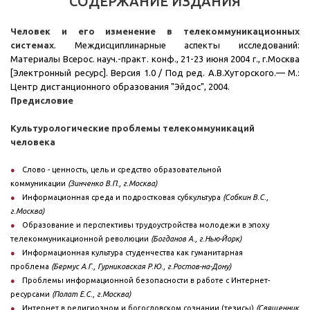
СОДЕРЖАНИЕ ИЗДАНИЯ
Человек и его изменение в телекоммуникационных
системах
. Междисциплинарные аспекты исследований:
Материалы Всерос. науч.-практ. конф., 21-23 июня 2004 г., г.Москва
[Электронный ресурс]. Версия 1.0 / Под ред. А.В.Хуторского.— М.:
Центр дистанционного образования "Эйдос", 2004.
Предисловие
Культурологические проблемы телекоммуникаций
человека
Слово - ценность, цель и средство образовательной
коммуникации
(Зинченко В.П., г.Москва)
Информационная среда и подростковая субкультура
(Собкин В.С.,
г.Москва)
Образование и перспективы трудоустройства молодежи в эпоху
телекоммуникационной революции
(Богданов А., г.Нью-Йорк)
Информационная культура студенчества как гуманитарная
проблема
(Бермус А.Г., Гурниковская Р.Ю., г.Ростов-на-Дону)
Проблемы информационной безопасности в работе с Интернет-
ресурсами
(Полат Е.С., г.Москва)
Интернет в религиозном и богословском сознании (тезисы)
(Священник