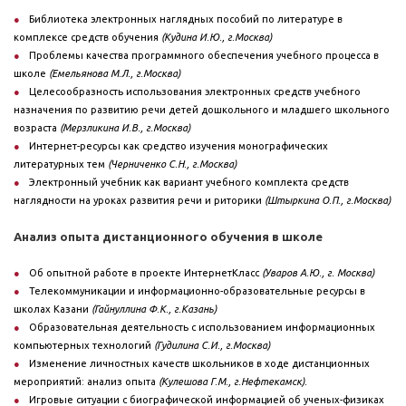
Библиотека электронных наглядных пособий по литературе в
комплексе средств обучения
(Кудина И.Ю., г.Москва)
Проблемы качества программного обеспечения учебного процесса в
школе
(Емельянова М.Л., г.Москва)
Целесообразность использования электронных средств учебного
назначения по развитию речи детей дошкольного и младшего школьного
возраста
(Мерзликина И.В., г.Москва)
Интернет-ресурсы как средство изучения монографических
литературных тем
(Черниченко С.Н., г.Москва)
Электронный учебник как вариант учебного комплекта средств
наглядности на уроках развития речи и риторики
(Штыркина О.П., г.Москва)
Анализ опыта дистанционного обучения в школе
Об опытной работе в проекте ИнтернетКласс
(Уваров А.Ю., г. Москва)
Телекоммуникации и информационно-образовательные ресурсы в
школах Казани
(Гайнуллина Ф.К., г.Казань)
Образовательная деятельность с использованием информационных
компьютерных технологий
(Гудилина С.И., г.Москва)
Изменение личностных качеств школьников в ходе дистанционных
мероприятий: анализ опыта
(Кулешова Г.М., г.Нефтекамск).
Игровые ситуации с биографической информацией об ученых-физиках