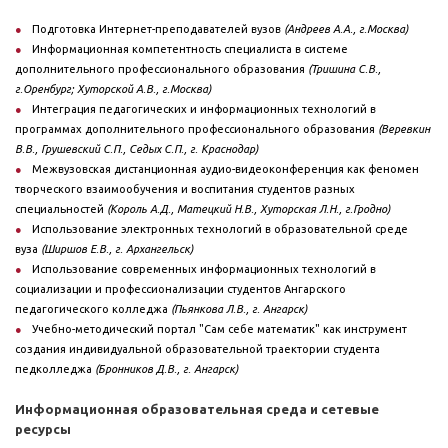
Подготовка Интернет-преподавателей вузов
(Андреев А.А., г.Москва)
Информационная компетентность специалиста в системе
дополнительного профессионального образования
(Тришина С.В.,
г.Оренбург; Хуторской А.В., г.Москва)
Интеграция педагогических и информационных технологий в
программах дополнительного профессионального образования
(Веревкин
В.В., Грушевский С.П., Седых С.П., г. Краснодар)
Межвузовская дистанционная аудио-видеоконференция как феномен
творческого взаимообучения и воспитания студентов разных
специальностей
(Король А.Д., Матецкий Н.В., Хуторская Л.Н., г.Гродно)
Использование электронных технологий в образовательной среде
вуза
(Ширшов Е.В., г. Архангельск)
Использование современных информационных технологий в
социализации и профессионализации студентов Ангарского
педагогического колледжа
(Пьянкова Л.В., г. Ангарск)
Учебно-методический портал "Сам себе математик" как инструмент
создания индивидуальной образовательной траектории студента
педколледжа
(Бронников Д.В., г. Ангарск)
Информационная образовательная среда и сетевые
ресурсы