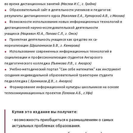
во время дистанционных занятий
(Маслов И.С., г. Гродно)
Образовательный сайт в деятельности учеников и педагогов:
результаты дистанционного курса
(Николаев Е.А., Хуторской А.В., г.Москва)
Возможности использования новых информационных технологий в
дистанционной научно-исследовательской деятельности
учащихся
(Нацкевич Ю.А., Попова С.Л., г. Омск)
Проектная деятельность учащихся как средство их са­
мореализации
(Шушпанников Б.В., г. Кемерово)
Использование современных информационных технологий в
социализации и профессионализации студентов Ангарского
педагогического колледжа
(Пьянкова Л.В.,
г. Ангарск)
Учебно-методический портал "Сам себе математик" как инструмент
создания индивидуальной образовательной траектории студента
педколледжа (
Бронников Д.В., г. Ангарск)
Формирование информационной культуры школьников на основе
телекоммуникационных проектов
(Галанов А.Б., г.Уфа)
Купив это издание вы получите:
- возможность приобщиться к размышлениям о самых
актуальных проблемах образования.