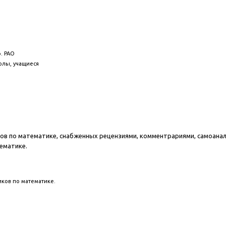
р. РАО
олы, учащиеся
в по математике, снабженных рецензиями, комментрариями, самоанализ
ематике.
ков по математике.