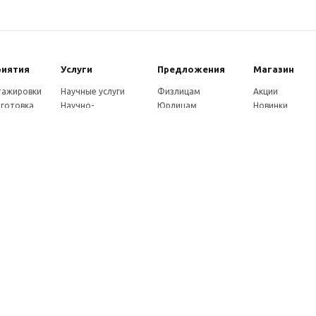
риятия
Услуги
Предложения
Магазин
стажировки
Научные услуги
Физлицам
Акции
готовка
Научно-
Юрлицам
Новинки
ры
методические
Партнерам
Каталог
ы
услуги
Как оплатить
eнции
Экспертные услуги
Доставка
совет
Консультации
ады
Издательские услуги
ы
Рекламные услуги
ние
Удостоверения
Почтовые услуги
Франшиза
Как заказать услуги