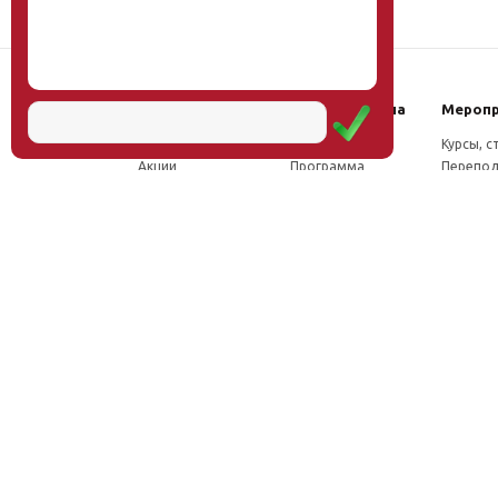
Наш институт
Научная школа
Мероп
Новости
Концепция
Курсы, 
Акции
Программа
Перепод
Миссия
Доктрина
Семина
Директор
Исследования
Проект
Учёный совет
Инновации
Конфер
Лаборатории
Труды
Учёный 
ФПК
Соцсети, отзывы
Олимпи
Проекты
Положение о
Конкурс
Издательство
Научной школе
Расписа
Вакансии
Как стать
Документы
участником
Фотогалерея
Видео
Аудио
Рассылка
Контакты