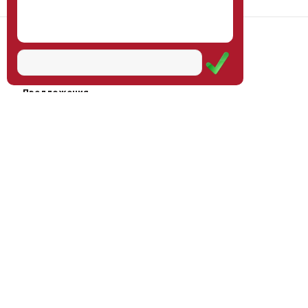
Наш институт
Научная школа
Мероприятия
Услуги
Предложения
Магазин
Журнал
© Институт образования
Оплата через
человека, 2011—2026
платёжные
системы
Москва, ул.Тверская, д.9, стр.7,
офис 111
Email:
info@eidos-institute.ru
Тел.: +7(495) 768-55-54
Мы в социальных сетях: