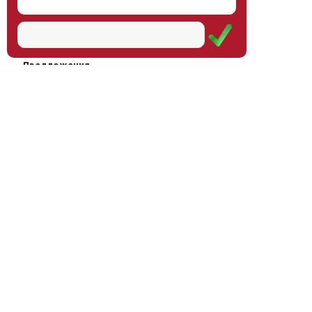
Наш институт
Научная школа
Мероприятия
Услуги
Предложения
Магазин
Журнал
© Институт образования
Оплата через
человека, 2011—2026
платёжные
системы
Москва, ул.Тверская, д.9, стр.7,
офис 111
Email:
info@eidos-institute.ru
Тел.: +7(495) 768-55-54
Мы в социальных сетях: