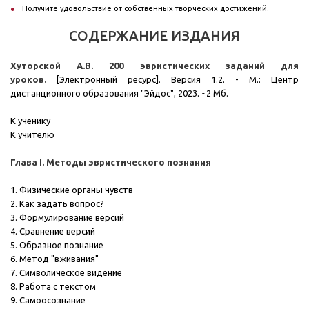
Получите удовольствие от собственных творческих достижений.
СОДЕРЖАНИЕ ИЗДАНИЯ
Хуторской А.В. 200 эвристических заданий для
уроков.
[Электронный ресурс]. Версия 1.2. - М.: Центр
дистанционного образования "Эйдос", 2023.
-
2 Мб.
К ученику
К учителю
Глава I. Методы эвристического познания
1. Физические органы чувств
2. Как задать вопрос?
3. Формулирование версий
4. Сравнение версий
5. Образное познание
6. Метод "вживания"
7. Символическое видение
8. Работа с текстом
9. Самоосознание