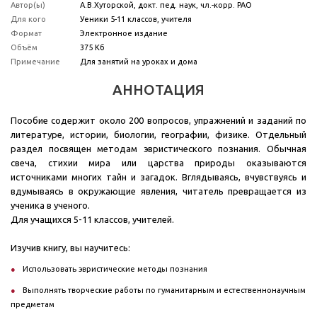
Автор(ы)
А.В.Хуторской, докт. пед. наук, чл.-корр. РАО
Для кого
У
еники 5-11 классов, у
чителя
Формат
Электронное издание
Объём
375 Кб
Примечание
Для занятий на уроках и дома
АННОТАЦИЯ
Пособие содержит около 200 вопросов, упражнений и заданий по
литературе, истории, биологии, географии, физике. Отдельный
раздел посвящен методам эвристического познания. Обычная
свеча, стихии мира или царства природы оказываются
источниками многих тайн и загадок. Вглядываясь, вчувствуясь и
вдумываясь в окружающие явления, читатель превращается из
ученика в ученого.
Для учащихся 5-11 классов, учителей.
Изучив книгу, вы научитесь:
Использовать эвристические методы познания
Выполнять творческие работы по гуманитарным и естественнонаучным
предметам